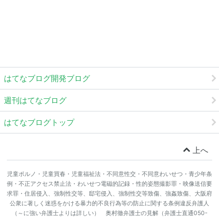
はてなブログ開発ブログ
週刊はてなブログ
はてなブログトップ
上へ
児童ポルノ・児童買春・児童福祉法・不同意性交・不同意わいせつ・青少年条
例・不正アクセス禁止法・わいせつ電磁的記録・性的姿態撮影罪・映像送信要
求罪・住居侵入、強制性交等、邸宅侵入、強制性交等致傷、強姦致傷、大阪府
公衆に著しく迷惑をかける暴力的不良行為等の防止に関する条例違反弁護人
（～に強い弁護士よりは詳しい） 奥村徹弁護士の見解（弁護士直通050-