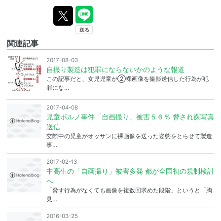
関連記事
2017-08-03
自撮り製造は犯罪にならないかのような報道
この記事だと、女児児童が②裸画像を撮影送信した行為が犯
罪にな…
2017-04-08
児童ポルノ事件「自画撮り」被害５６％ 脅され裸写真
送信
交際中の児童がオッサンに裸画像を送った姿態をとらせて製造
事…
2017-02-13
中高生の「自画撮り」被害多発 都が全国初の規制検討
へ
「脅す行為がなくても画像を複数回求めた段階」というと「胸
見…
2016-03-25