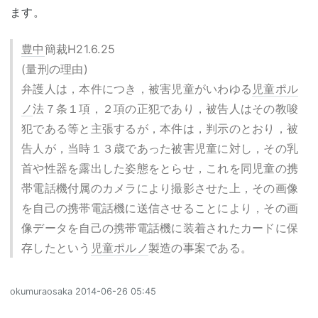
ます。
豊中
簡裁H21.6.25
(量刑の理由)
弁護人は，本件につき，被害児童がいわゆる
児童ポル
ノ
法７条１項，２項の正犯であり，被告人はその教唆
犯である等と主張するが，本件は，判示のとおり，被
告人が，当時１３歳であった被害児童に対し，その乳
首や性器を露出した姿態をとらせ，これを同児童の携
帯電話機付属のカメラにより撮影させた上，その画像
を自己の携帯電話機に送信させることにより，その画
像データを自己の携帯電話機に装着されたカードに保
存したという
児童ポルノ
製造の事案である。
okumuraosaka
2014-06-26 05:45