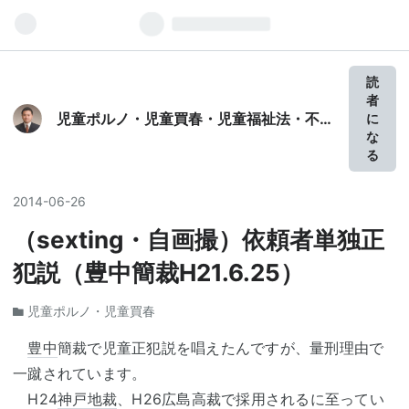
読
者
児童ポルノ・児童買春・児童福祉法・不同
に
意性交・不同意わいせつ・青少年条例・不
な
正アクセス禁止法・わいせつ電磁的記録・
る
性的姿態撮影罪・映像送信要求罪・住居侵
入、強制性交等、邸宅侵入、強制性交等致
2014
-
06
-
26
傷、強姦致傷、大阪府公衆に著しく迷惑を
かける暴力的不良行為等の防止に関する条
（sexting・自画撮）依頼者単独正
例違反弁護人（～に強い弁護士よりは詳し
い） 奥村徹弁護士の見解（弁護士直通
犯説（豊中簡裁H21.6.25）
050-5861-8888
sodanokumurabengoshi@gmail.com）
児童ポルノ・児童買春
豊中
簡裁で児童正犯説を唱えたんですが、量刑理由で
一蹴されています。
H24
神戸地裁
、H26広島高裁で採用されるに至ってい